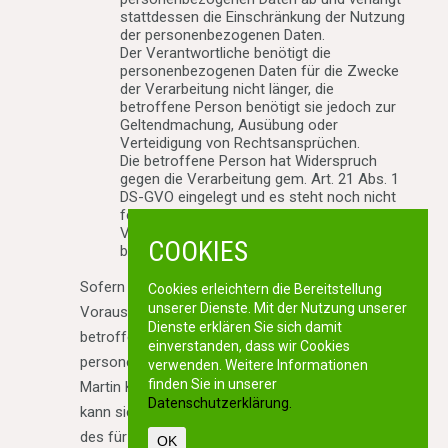
stattdessen die Einschränkung der Nutzung
der personenbezogenen Daten.
Der Verantwortliche benötigt die
personenbezogenen Daten für die Zwecke
der Verarbeitung nicht länger, die
betroffene Person benötigt sie jedoch zur
Geltendmachung, Ausübung oder
Verteidigung von Rechtsansprüchen.
Die betroffene Person hat Widerspruch
gegen die Verarbeitung gem. Art. 21 Abs. 1
DS-GVO eingelegt und es steht noch nicht
fest, ob die berechtigten Gründe des
Verantwortlichen gegenüber denen der
COOKIES
betroffenen Person überwiegen.
Sofern eine der oben genannten
Cookies erleichtern die Bereitstellung
unserer Dienste. Mit der Nutzung unserer
Voraussetzungen gegeben ist und eine
Dienste erklären Sie sich damit
betroffene Person die Einschränkung von
einverstanden, dass wir Cookies
personenbezogenen Daten, die bei der Galabau
verwenden. Weitere Informationen
finden Sie in unserer
Martin Kurz gespeichert sind, verlangen möchte,
Datenschutzerklärung.
kann sie sich hierzu jederzeit an einen Mitarbeiter
des für die Verarbeitung Verantwortlichen
OK